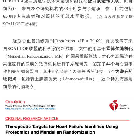
Olink PEA蛋白质组学技术来发现和跟踪与
蛋白质遗传关联
。到目
前为止，来自28个研究机构的33个PI参与了这项工作，目前包括
65,000
多名患者和对照组的汇总水平数据。
（点击
阅读原文
了解
SCALLOP联盟详情）
近期心血管顶级期刊
Circulation
（IF =
29.69）再次
发表了来
自
SCALLOP
联盟
的科学家的新成果，文中使用基于
孟德尔随机化
（
Mendelian Randomization,
MR
）的因果推断算法，对心力衰竭这种
高度流行的疾病的致病机制进行了系统研究，鉴定了
44
个
与心衰事
件相关的循环蛋白，其中
8
个显示了因果关系的证据，
7
个为潜在药
物靶点
，包括肾上腺髓质素（
Adrenomedullin
），这个特别有应用
前景的药物靶点。