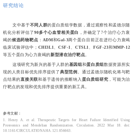
研究结论
文中基于
不同人群
的蛋白质组学数据，通过观察性和孟德尔随
机化分析评估了
90多个心血管相关蛋白
，并确定了7个治疗心力衰
竭的
候选药物靶点
：
ADM
和
Gal-3
两个蛋白目前正在进行心力衰竭
临床试验评估中；
CHI3L1
、
CSF-1
、
CTSL1
、
FGF-23
和
MMP-12
等五个蛋白为心力衰竭的
新型潜在治疗靶点
。
这项研究为新兴的基于人群的
基因组
和
蛋白质组
数据资源所实
现的人类目标优先排序提供了
典型范例
。通过孟德尔随机化将与靶
点结果的
直接关联
和基于遗传的推断纳入
蛋白质组研究
，可能为治
疗靶点的发现和优先排序提供重要的新工具。
参考文献：
1.
Henry A. et al. Therapeutic Targets for Heart Failure Identified Using
Proteomics and Mendelian Randomization. Circulation. 2022 Mar 18. doi:
10.1161/CIRCULA
TIONAHA.121.056663.