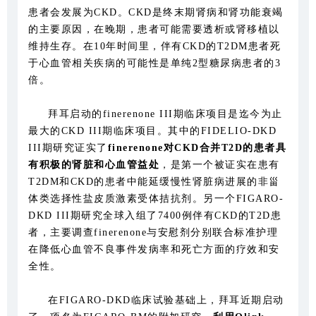
患者会发展为CKD。CKD是终末期肾病和肾功能衰竭
的主要原因，在晚期，患者可能需要透析或肾移植以
维持生存。在10年时间里，伴有CKD的T2DM患者死
于心血管相关疾病的可能性是单纯2型糖尿病患者的3
倍。
拜耳启动的finerenone III期临床项目是迄今为止
最大的CKD III期临床项目。其中的FIDELIO-DKD
III期研究证实了
finerenone
对CKD
合并T2D
的患者具
有积极的肾脏和心血管益处
，是第一个被证实在患有
T2DM和CKD的患者中能延缓慢性肾脏病进展的非甾
体类选择性盐皮质激素受体拮抗剂。另一个FIGARO-
DKD III期研究全球入组了7400例伴有CKD的T2D患
者，主要调查finerenone与安慰剂分别联合标准护理
在降低心血管不良事件发病率和死亡方面的疗效和安
全性。
在FIGARO-DKD临床试验基础上，拜耳近期启动