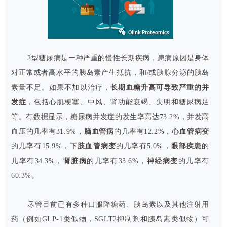
2型糖尿病是一种严重的慢性长期疾病，患病原因是身体
对正常或者高水平的胰岛素产生抵抗，和/或胰腺分泌的胰岛
素量不足。如果不加以治疗，
长期血糖升高可导致严重的并
发症
，包括心肌梗塞、中风、肾功能衰竭、失明和糖尿病足
等。有数据显示，糖尿病并发症的发生率高达73.2%，并发高
血压的几率有31.9%，
脑血管病
的几率有12.2%，
心血管病变
的几率有15.9%，
下肢血管病变
的几率有5.0%，
眼部疾患
的
几率有34.3%，
肾脏病
的几率有33.6%，
神经病变
的几率有
60.3%。
尽管目前已有多种口服降糖药、胰岛素以及其他注射用
药（例如GLP-1类似物，SGLT2抑制剂和胰岛素类似物）可