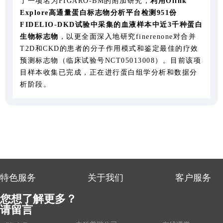
了一项名为FIGARO-BM的附加研究，
利用
Olink
Explore
高通量蛋白标志物分析平台检测951
份
FIDELIO-DKD
试验中采集的血液样本中近3
千种蛋白
生物标志物
，以更全面深入地研究finerenone对合并
T2D和CKD的患者的分子作用模式和鉴定最佳的疗效
预测标志物（临床试验号NCT05013008）。目前该项
目样本收集已完成，正在进行蛋白组学分析和数据分
析阶段。
特色服务
关于我们
客户服务
您想了解更多？
请留言