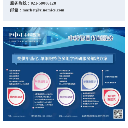
服务热线：021-58086128
邮箱：market@sinomics.com