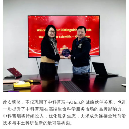
此次获奖，不仅巩固了中科普瑞与Olink的战略伙伴关系，也进
一步提升了中科普瑞在高端生命科学服务市场的品牌影响力。
中科普瑞将持续投入，优化服务生态，力求成为连接全球前沿
技术与本土科研创新的最可靠桥梁。